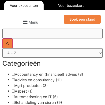
Voor exposanten
Voor bezoekers
Boek een stand
Menu
Filters
Categorieën
Accountancy en (financieel) advies
(8)
Advies en consultancy
(11)
Agri producten
(3)
Asbest
(1)
Automatisering en IT
(5)
Behandeling van eieren
(9)