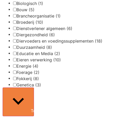
Biologisch
(1)
Bouw
(5)
Brancheorganisatie
(1)
Broederij
(10)
Dienstverlener algemeen
(6)
Diergezondheid
(6)
Diervoeders en voedingssupplementen
(18)
Duurzaamheid
(8)
Educatie en Media
(2)
Eieren verwerking
(10)
Energie
(4)
Foerage
(2)
Fokkerij
(8)
Genetica
(3)
Toon meer