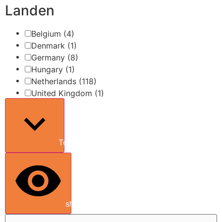
Landen
Belgium
(4)
Denmark
(1)
Germany
(8)
Hungary
(1)
Netherlands
(118)
United Kingdom
(1)
Toon meer
show results