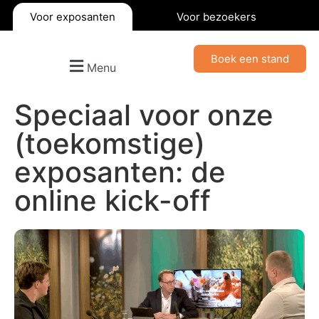
Voor exposanten
Voor bezoekers
Boek een stand
Menu
Speciaal voor onze
(toekomstige)
exposanten: de
online kick-off