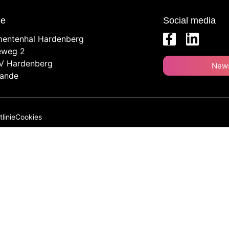
se
Social media
entenhal Hardenberg
eweg 2
V Hardenberg
News
lande
linie
Cookies