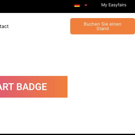
My Easyfairs
Buchen Sie einen
tact
Stand
RT BADGE