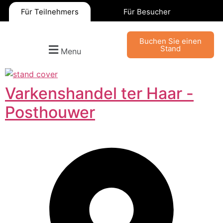
Für Teilnehmers
Für Besucher
Buchen Sie einen
Stand
Menu
Varkenshandel ter Haar -
Posthouwer