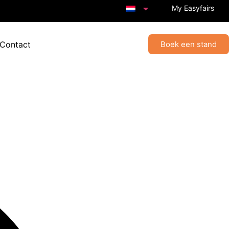
My Easyfairs
 Contact
Boek een stand