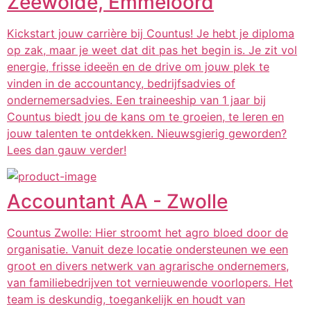
Zeewolde, Emmeloord
Kickstart jouw carrière bij Countus! Je hebt je diploma
op zak, maar je weet dat dit pas het begin is. Je zit vol
energie, frisse ideeën en de drive om jouw plek te
vinden in de accountancy, bedrijfsadvies of
ondernemersadvies. Een traineeship van 1 jaar bij
Countus biedt jou de kans om te groeien, te leren en
jouw talenten te ontdekken. Nieuwsgierig geworden?
Lees dan gauw verder!
Accountant AA - Zwolle
Countus Zwolle: Hier stroomt het agro bloed door de
organisatie. Vanuit deze locatie ondersteunen we een
groot en divers netwerk van agrarische ondernemers,
van familiebedrijven tot vernieuwende voorlopers. Het
team is deskundig, toegankelijk en houdt van