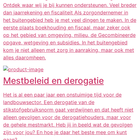
Ontdek waar wij je bij kunnen ondersteunen. Veel breder
dan jaarrekening en fiscaliteit Als zorgondernemer in
het buitengebied heb je met veel dingen te maken. In de
eerste plaats boekhouding en fiscaal, maar zeker ook
op het gebied van omgeving, milieu, de Gecombineerde
opgave, wetgeving en subsidies. In het buitengebied
kom je niet alleen met zorg in aanraking, maar ook met
alles daaromheen.
Mestbeleid en derogatie
Het is al een paar jaar een onstuimige tijd voor de
landbouwsector. Een derogatie van de
stikstofgebruiksnorm gaat verdwijnen en dat heeft niet
alleen gevolgen voor de derogatiehouders, maar voor
de gehele mestmarkt. Heb jij in beeld wat de gevolgen
zijn voor jou? En hoe je daar het beste mee om kunt
gaan?