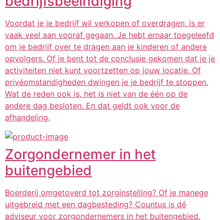
bedrijfsbeëindiging
Voordat je je bedrijf wil verkopen of overdragen, is er
vaak veel aan vooraf gegaan. Je hebt ernaar toegeleefd
om je bedrijf over te dragen aan je kinderen of andere
opvolgers. Of je bent tot de conclusie gekomen dat je je
activiteiten niet kunt voortzetten op jouw locatie. Of
privéomstandigheden dwingen je je bedrijf te stoppen.
Wat de reden ook is, het is niet van de één op de
andere dag besloten. En dat geldt ook voor de
afhandeling.
Zorgondernemer in het
buitengebied
Boerderij omgetoverd tot zorginstelling? Of je manege
uitgebreid met een dagbesteding? Countus is dé
adviseur voor zorgondernemers in het buitengebied.