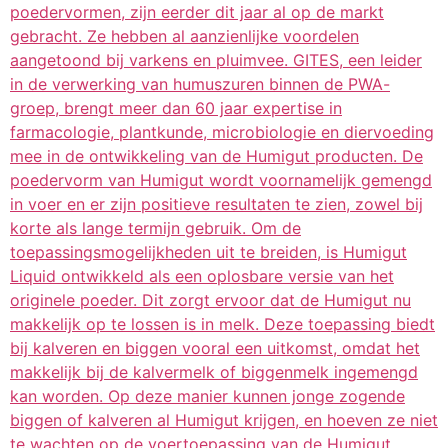
poedervormen, zijn eerder dit jaar al op de markt
gebracht. Ze hebben al aanzienlijke voordelen
aangetoond bij varkens en pluimvee. GITES, een leider
in de verwerking van humuszuren binnen de PWA-
groep, brengt meer dan 60 jaar expertise in
farmacologie, plantkunde, microbiologie en diervoeding
mee in de ontwikkeling van de Humigut producten. De
poedervorm van Humigut wordt voornamelijk gemengd
in voer en er zijn positieve resultaten te zien, zowel bij
korte als lange termijn gebruik. Om de
toepassingsmogelijkheden uit te breiden, is Humigut
Liquid ontwikkeld als een oplosbare versie van het
originele poeder. Dit zorgt ervoor dat de Humigut nu
makkelijk op te lossen is in melk. Deze toepassing biedt
bij kalveren en biggen vooral een uitkomst, omdat het
makkelijk bij de kalvermelk of biggenmelk ingemengd
kan worden. Op deze manier kunnen jonge zogende
biggen of kalveren al Humigut krijgen, en hoeven ze niet
te wachten op de voertoepassing van de Humigut