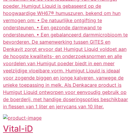
poeder. Humigut Liquid is gebaseerd op de
hoogwaardige WH67® humuszuren, bekend om hun
vermogen om: • De natuurlijke ontgifting te
ondersteunen. • Een gezonde darmwand te
ondersteunen. • Een gebalanceerd darmmicrobioom te
bevorderen. De samenwerking tussen GITES en
Denkavit zorgt ervoor dat Humigut Liquid voldoet aan
de hoogste kwaliteits- en onderzoeksnormen en alle
voordelen van Humigut poeder biedt in een meer
veelzijdige vloeibare vorm. Humigut Liquid is ideaal
voor zogende biggen en jonge kalveren, vanwege de
unieke toepassing in melk. Als Denkacare product is
Humigut Liquid ontworpen voor eenvoudig gebruik op
de boerderij, met handige doseringsopties beschikbaar
in flessen van 1 liter en jerrycans van 10 liter.
Vital-iD