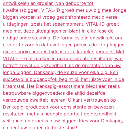
ontwikkelen en groeien, van geboorte tot
kwaliteitsbiggen. VITAL-iD groeit met uw big mee Jonge
biggen worden al vroeg geconfronteerd met diverse
uitdagingen, zoals het speenmoment. VITAL-iD groeit
mee met deze uitdagingen en biedt in elke fase de
nodige ondersteuning. De formules zijn ontwikkeld om
ervoor te zorgen dat uw biggen precies de zorg krijgen
die ze nodig hebben tijdens deze kritieke periodes. Met
VITAL-iD kunt u rekenen op consistente resultaten, wat
betreft zowel de gezondheid als de prestaties van uw
jonge biggen. Denkapig, dé keuze voor elke big! Een
succesvolle biggenopfok begint bij het juiste voer in de
kraamstal. Het Denkapig-assortiment biedt een reeks
betrouwbare biggenvoeders die altijd dezelfde
vertrouwde kwaliteit leveren. U kunt vertrouwen op
Denkapig-producten voor consistente en bewezen
resultaten, met als hoogste prioriteit de gezondheid,
veiligheid en groei van uw biggen. Kies voor Denkapig,
en geef uw biggen de beste start!