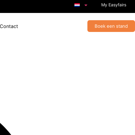
My Easyfairs
 Contact
Boek een stand