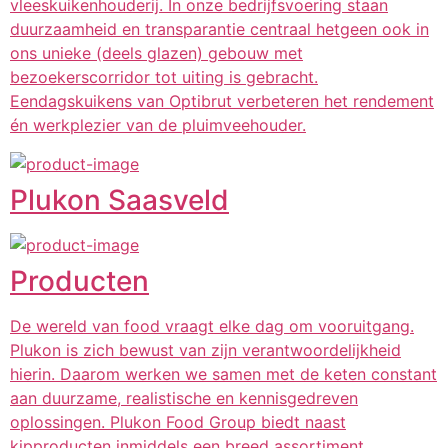
vleeskuikenhouderij. In onze bedrijfsvoering staan
duurzaamheid en transparantie centraal hetgeen ook in
ons unieke (deels glazen) gebouw met
bezoekerscorridor tot uiting is gebracht.
Eendagskuikens van Optibrut verbeteren het rendement
én werkplezier van de pluimveehouder.
Plukon Saasveld
Producten
De wereld van food vraagt elke dag om vooruitgang.
Plukon is zich bewust van zijn verantwoordelijkheid
hierin. Daarom werken we samen met de keten constant
aan duurzame, realistische en kennisgedreven
oplossingen. Plukon Food Group biedt naast
kipproducten inmiddels een breed assortiment