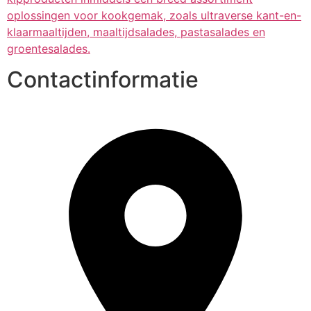
oplossingen voor kookgemak, zoals ultraverse kant-en-
klaarmaaltijden, maaltijdsalades, pastasalades en
groentesalades.
Contactinformatie