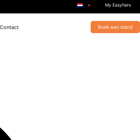
My Easyfairs
 Contact
Boek een stand