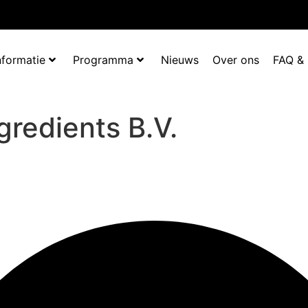
nformatie
Programma
Nieuws
Over ons
FAQ &
gredients B.V.