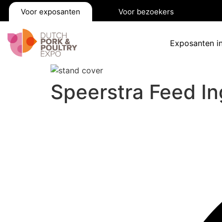
Voor exposanten
Voor bezoekers
Exposanten i
Speerstra Feed In