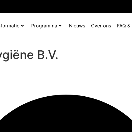
nformatie
Programma
Nieuws
Over ons
FAQ &
ygiëne B.V.