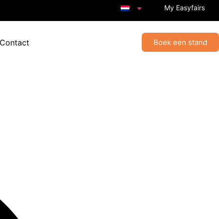
My Easyfairs
 Contact
Boek een stand