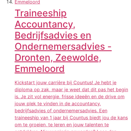
Traineeship
Accountancy,
Bedrijfsadvies en
Ondernemersadvies -
Dronten, Zeewolde,
Emmeloord
Kickstart jouw carrière bij Countus! Je hebt je
diploma op zak, maar je weet dat dit pas het begin
is. Je zit vol energie, frisse ideeën en de drive om
jouw plek te vinden in de accountancy,
bedrijfsadvies of ondernemersadvies. Een
traineeship van 1 jaar bij Countus biedt jou de kans
om te groeien, te leren en jouw talenten te