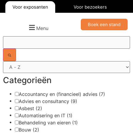
Voor exposanten
Voor bezoekers
Boek een stand
Menu
Filters
Categorieën
Accountancy en (financieel) advies
(7)
Advies en consultancy
(9)
Asbest
(2)
Automatisering en IT
(1)
Behandeling van eieren
(1)
Bouw
(2)