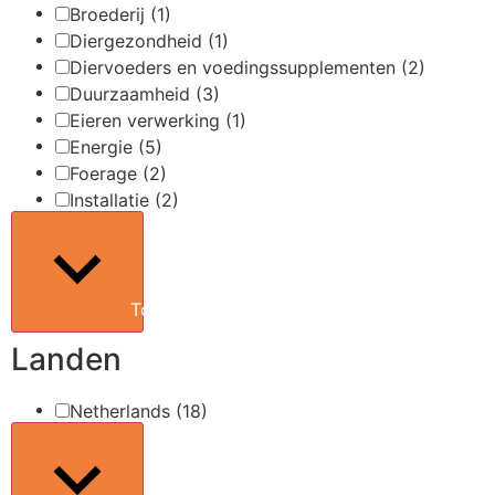
Broederij
(1)
Diergezondheid
(1)
Diervoeders en voedingssupplementen
(2)
Duurzaamheid
(3)
Eieren verwerking
(1)
Energie
(5)
Foerage
(2)
Installatie
(2)
Toon meer
Landen
Netherlands
(18)