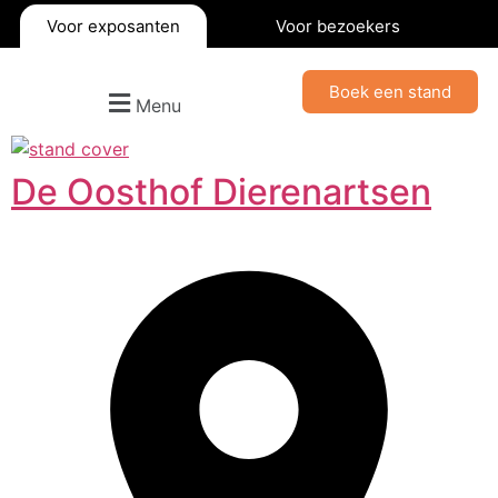
Voor exposanten
Voor bezoekers
Boek een stand
Menu
De Oosthof Dierenartsen