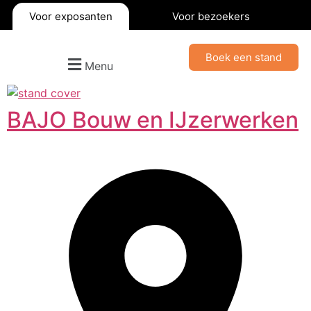
Voor exposanten
Voor bezoekers
Boek een stand
Menu
BAJO Bouw en IJzerwerken