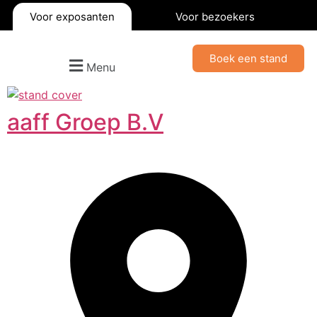
Voor exposanten
Voor bezoekers
Boek een stand
Menu
aaff Groep B.V