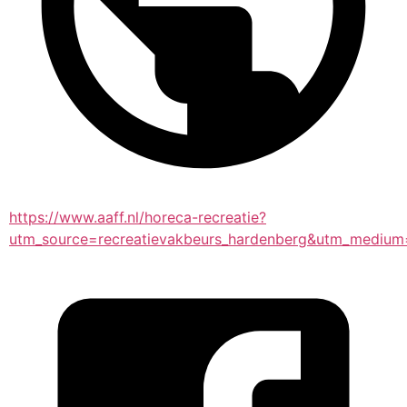
https://www.aaff.nl/horeca-recreatie?
utm_source=recreatievakbeurs_hardenberg&utm_medium