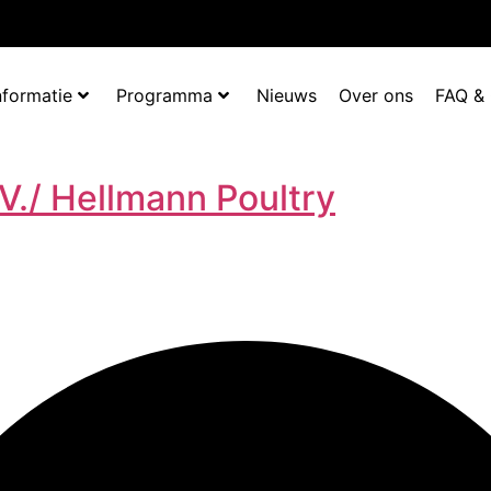
nformatie
Programma
Nieuws
Over ons
FAQ &
./ Hellmann Poultry