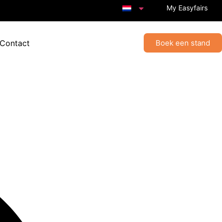
My Easyfairs
 Contact
Boek een stand