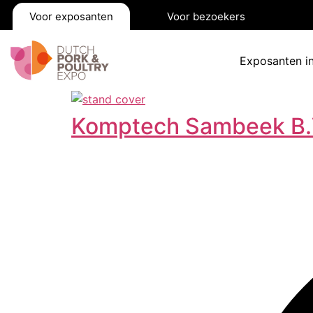
Voor exposanten
Voor bezoekers
Exposanten i
Komptech Sambeek B.V