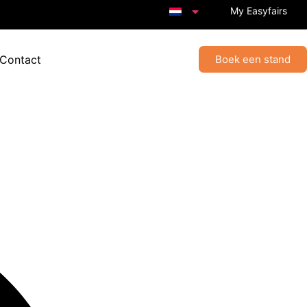
My Easyfairs
 Contact
Boek een stand