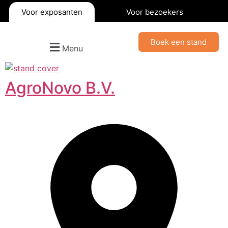
Voor exposanten
Voor bezoekers
Boek een stand
Menu
AgroNovo B.V.