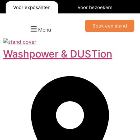
Voor exposanten
Voor bezoekers
Boek een stand
Menu
Washpower & DUSTion