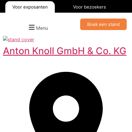
Voor exposanten
Voor bezoekers
Boek een stand
Menu
Anton Knoll GmbH & Co. KG