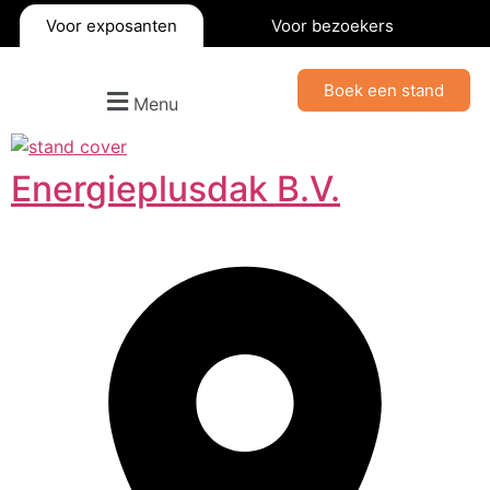
Voor exposanten
Voor bezoekers
Boek een stand
Menu
Energieplusdak B.V.