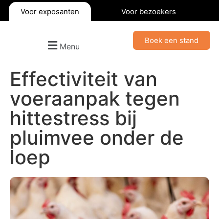
Voor exposanten
Voor bezoekers
Boek een stand
Menu
Effectiviteit van
voeraanpak tegen
hittestress bij
pluimvee onder de
loep