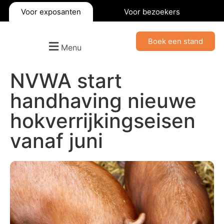
Voor exposanten
Voor bezoekers
Boek een stand
Menu
NVWA start
handhaving nieuwe
hokverrijkingseisen
vanaf juni