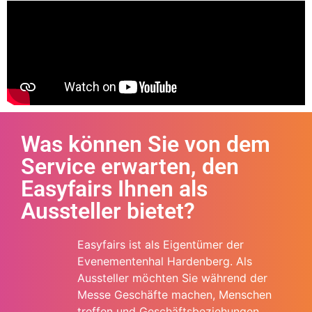
Was können Sie von dem
Service erwarten, den
Easyfairs Ihnen als
Aussteller bietet?
Easyfairs ist als Eigentümer der
Evenementenhal Hardenberg. Als
Aussteller möchten Sie während der
Messe Geschäfte machen, Menschen
treffen und Geschäftsbeziehungen