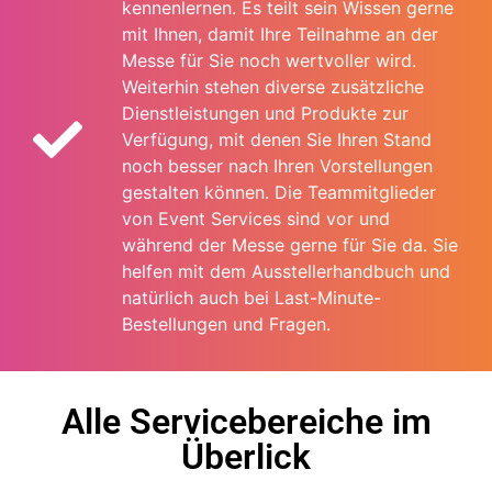
kennenlernen. Es teilt sein Wissen gerne
mit Ihnen, damit Ihre Teilnahme an der
Messe für Sie noch wertvoller wird.
Weiterhin stehen diverse zusätzliche
Dienstleistungen und Produkte zur
Verfügung, mit denen Sie Ihren Stand
noch besser nach Ihren Vorstellungen
gestalten können. Die Teammitglieder
von Event Services sind vor und
während der Messe gerne für Sie da. Sie
helfen mit dem Ausstellerhandbuch und
natürlich auch bei Last-Minute-
Bestellungen und Fragen.
Alle Servicebereiche im
Überlick