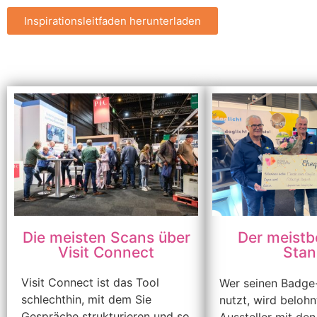
Inspirationsleitfaden herunterladen
Die meisten Scans über
Der meistb
Visit Connect
Stan
Visit Connect ist das Tool
Wer seinen Badge
schlechthin, mit dem Sie
nutzt, wird belohn
Gespräche strukturieren und so
Aussteller mit de