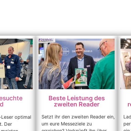
esuchte
Beste Leistung des
d
zweiten Reader
r
Setzt ihr den zweiten Reader ein,
Lad
-Leser optimal
um eure Messeziele zu
per
t. Der
erreichen? Verknüpft ihn über
ein
n meisten