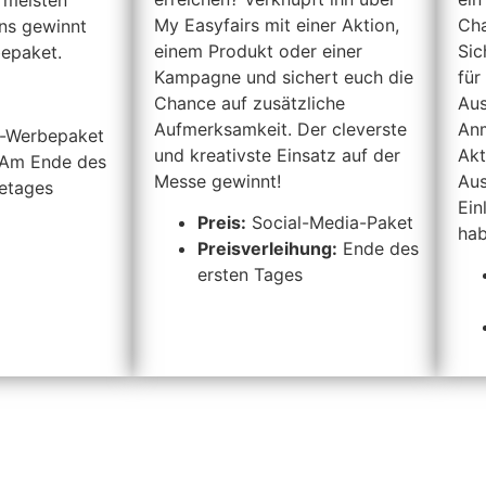
My Easyfairs mit einer Aktion,
Cha
ns gewinnt
einem Produkt oder einer
Sic
bepaket.
Kampagne und sichert euch die
für
Chance auf zusätzliche
Aus
Aufmerksamkeit. Der cleverste
Anm
-Werbepaket
und kreativste Einsatz auf der
Akt
Am Ende des
Messe gewinnt!
Aus
etages
Ein
Preis:
Social-Media-Paket
hab
Preisverleihung:
Ende des
ersten Tages