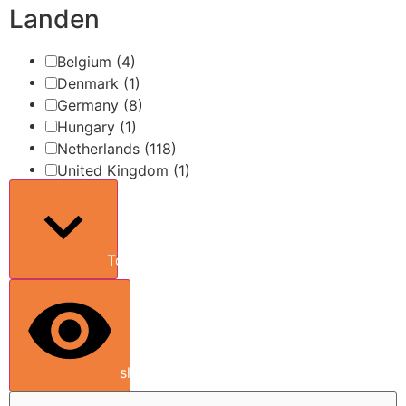
Landen
Belgium
(4)
Denmark
(1)
Germany
(8)
Hungary
(1)
Netherlands
(118)
United Kingdom
(1)
Toon meer
show results