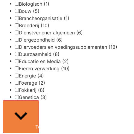
Biologisch
(1)
Bouw
(5)
Brancheorganisatie
(1)
Broederij
(10)
Dienstverlener algemeen
(6)
Diergezondheid
(6)
Diervoeders en voedingssupplementen
(18)
Duurzaamheid
(8)
Educatie en Media
(2)
Eieren verwerking
(10)
Energie
(4)
Foerage
(2)
Fokkerij
(8)
Genetica
(3)
Toon meer