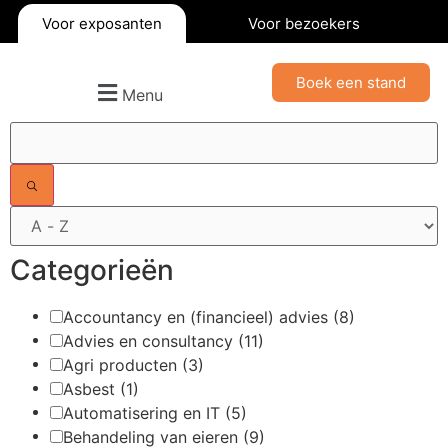
Voor exposanten
Voor bezoekers
Boek een stand
Menu
Filters
Categorieën
Accountancy en (financieel) advies
(8)
Advies en consultancy
(11)
Agri producten
(3)
Asbest
(1)
Automatisering en IT
(5)
Behandeling van eieren
(9)