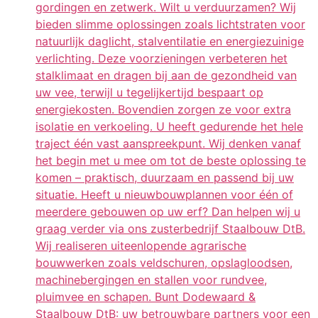
gordingen en zetwerk. Wilt u verduurzamen? Wij
bieden slimme oplossingen zoals lichtstraten voor
natuurlijk daglicht, stalventilatie en energiezuinige
verlichting. Deze voorzieningen verbeteren het
stalklimaat en dragen bij aan de gezondheid van
uw vee, terwijl u tegelijkertijd bespaart op
energiekosten. Bovendien zorgen ze voor extra
isolatie en verkoeling. U heeft gedurende het hele
traject één vast aanspreekpunt. Wij denken vanaf
het begin met u mee om tot de beste oplossing te
komen – praktisch, duurzaam en passend bij uw
situatie. Heeft u nieuwbouwplannen voor één of
meerdere gebouwen op uw erf? Dan helpen wij u
graag verder via ons zusterbedrijf Staalbouw DtB.
Wij realiseren uiteenlopende agrarische
bouwwerken zoals veldschuren, opslagloodsen,
machinebergingen en stallen voor rundvee,
pluimvee en schapen. Bunt Dodewaard &
Staalbouw DtB: uw betrouwbare partners voor een