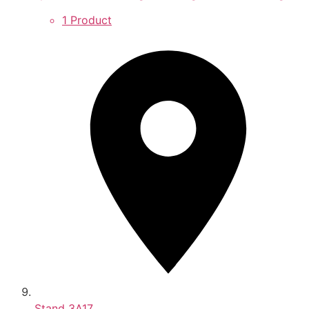
1 Product
Stand
3A17