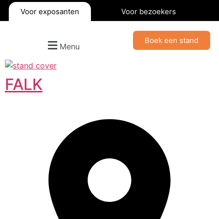
Voor exposanten
Voor bezoekers
Boek een stand
Menu
FALK