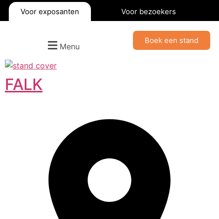
Voor exposanten
Voor bezoekers
Boek een stand
Menu
FALK