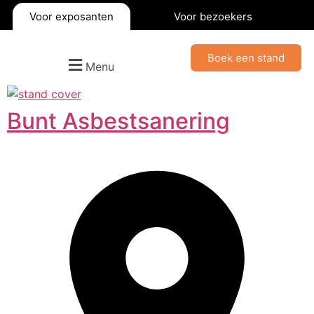
Voor exposanten
Voor bezoekers
Boek een stand
Menu
Bunt Asbestsanering