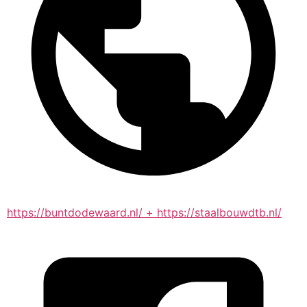
https://buntdodewaard.nl/ + https://staalbouwdtb.nl/