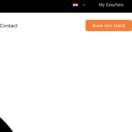
My Easyfairs
 Contact
Boek een stand