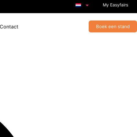
My Easyfairs
 Contact
Boek een stand