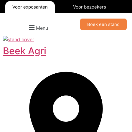
Voor exposanten
Voor bezoekers
Boek een stand
Menu
Beek Agri