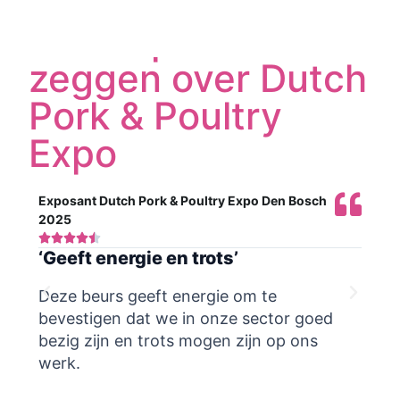
Wat exposanten
zeggen over Dutch
Pork & Poultry
Expo
Exposant Dutch Pork & Poultry Expo Den Bosch
Expo
2025
202







‘Geeft energie en trots’
‘W
Deze beurs geeft energie om te
Moo
bevestigen dat we in onze sector goed
ges
bezig zijn en trots mogen zijn op ons
ond
werk.
het