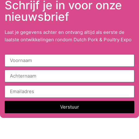
Schrijf je in voor onze
nieuwsbrief
Laat je gegevens achter en ontvang altijd als eerste de
laatste ontwikkelingen rondom Dutch Pork & Poultry Expo
Verstuur