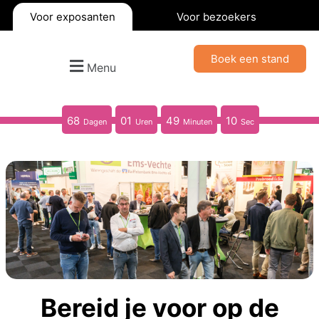
Voor exposanten
Voor bezoekers
Boek een stand
Menu
68
01
49
08
Dagen
Uren
Minuten
Sec
Bereid je voor op de