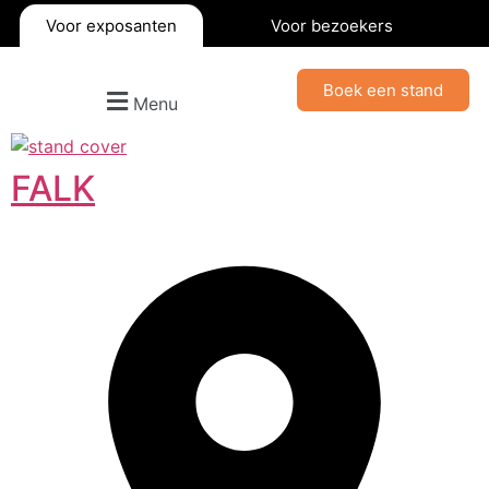
Voor exposanten
Voor bezoekers
Boek een stand
Menu
FALK