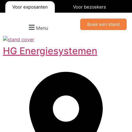
Voor exposanten
Voor bezoekers
Boek een stand
Menu
HG Energiesystemen