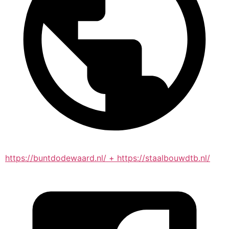
https://buntdodewaard.nl/ + https://staalbouwdtb.nl/