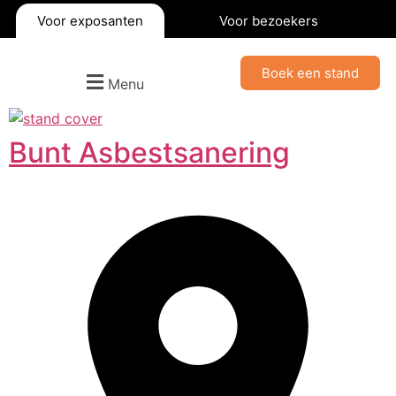
Voor exposanten
Voor bezoekers
Boek een stand
Menu
Bunt Asbestsanering