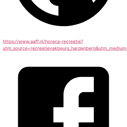
https://www.aaff.nl/horeca-recreatie?
utm_source=recreatievakbeurs_hardenberg&utm_medium