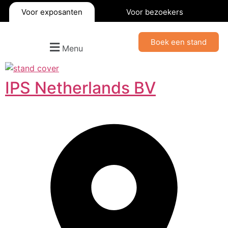
Voor exposanten
Voor bezoekers
Boek een stand
Menu
IPS Netherlands BV