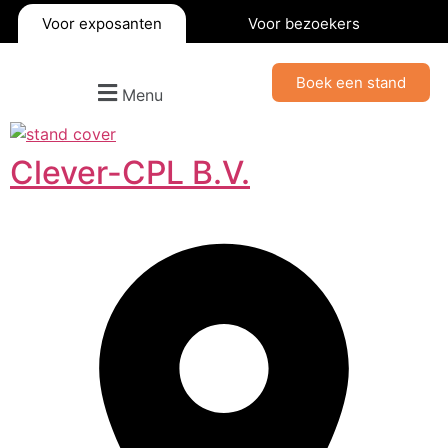
Voor exposanten
Voor bezoekers
Boek een stand
Menu
Clever-CPL B.V.