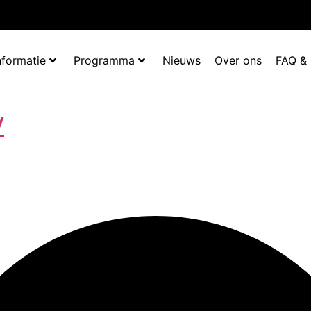
nformatie
Programma
Nieuws
Over ons
FAQ &
V