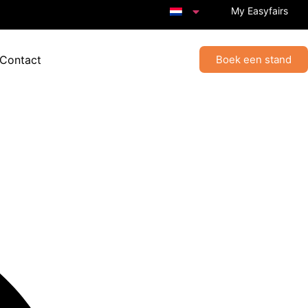
My Easyfairs
 Contact
Boek een stand