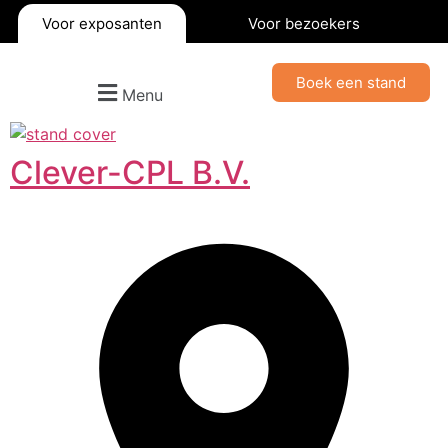
Voor exposanten
Voor bezoekers
Boek een stand
Menu
Clever-CPL B.V.