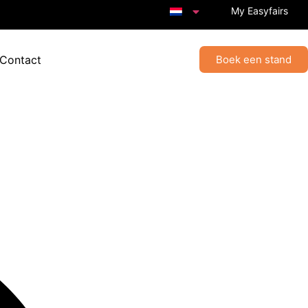
My Easyfairs
 Contact
Boek een stand