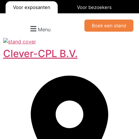
Voor exposanten
Voor bezoekers
Boek een stand
Menu
Clever-CPL B.V.