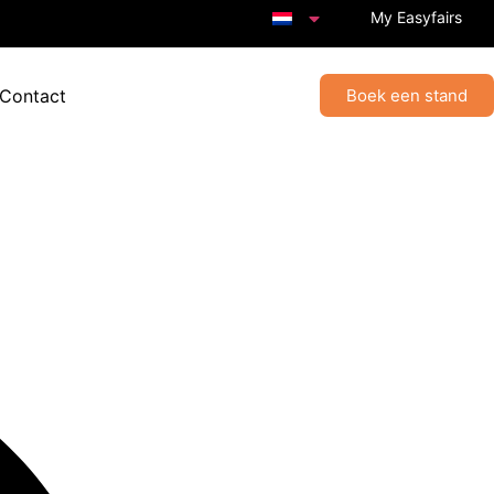
My Easyfairs
 Contact
Boek een stand