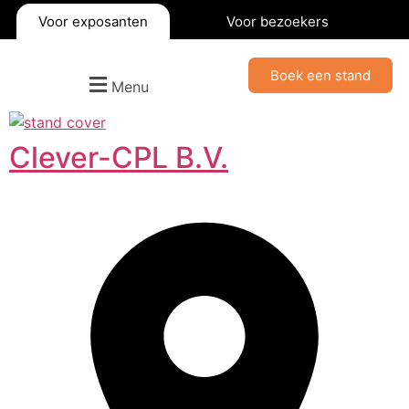
Voor exposanten
Voor bezoekers
Boek een stand
Menu
Clever-CPL B.V.