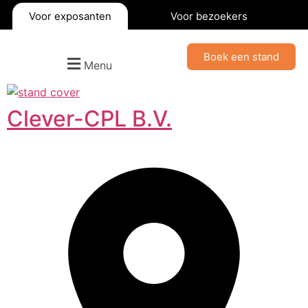
Voor exposanten
Voor bezoekers
Boek een stand
Menu
Clever-CPL B.V.