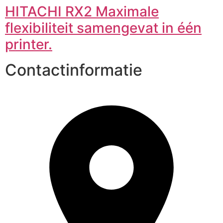
HITACHI RX2 Maximale
flexibiliteit samengevat in één
printer.
Contactinformatie