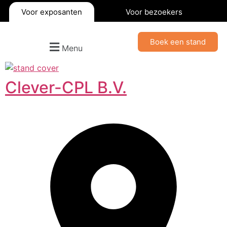
Voor exposanten
Voor bezoekers
Boek een stand
Menu
Clever-CPL B.V.