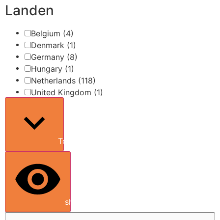
Landen
Belgium
(4)
Denmark
(1)
Germany
(8)
Hungary
(1)
Netherlands
(118)
United Kingdom
(1)
Toon meer
show results