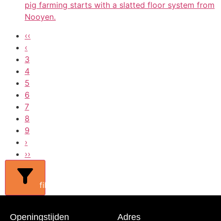
pig farming starts with a slatted floor system from
Nooyen.
‹‹
‹
3
4
5
6
7
8
9
›
››
filters
Openingstijden
Adres