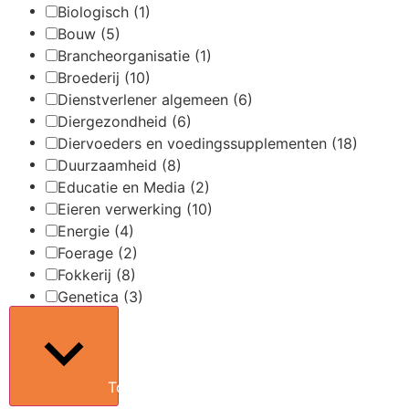
Biologisch
(1)
Bouw
(5)
Brancheorganisatie
(1)
Broederij
(10)
Dienstverlener algemeen
(6)
Diergezondheid
(6)
Diervoeders en voedingssupplementen
(18)
Duurzaamheid
(8)
Educatie en Media
(2)
Eieren verwerking
(10)
Energie
(4)
Foerage
(2)
Fokkerij
(8)
Genetica
(3)
Toon meer