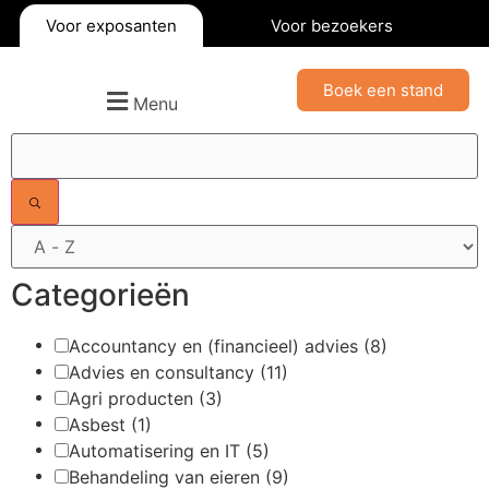
Voor exposanten
Voor bezoekers
Boek een stand
Menu
Filters
Categorieën
Accountancy en (financieel) advies
(8)
Advies en consultancy
(11)
Agri producten
(3)
Asbest
(1)
Automatisering en IT
(5)
Behandeling van eieren
(9)