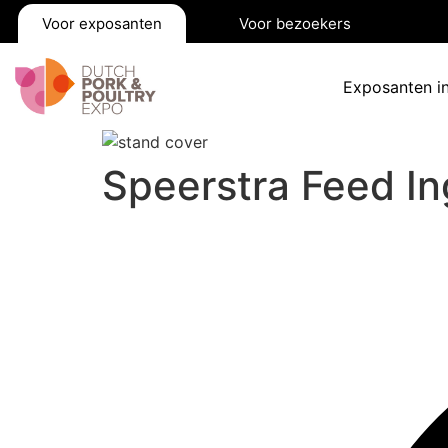
Voor exposanten
Voor bezoekers
Exposanten i
Speerstra Feed In