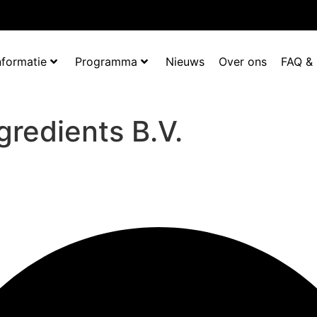
nformatie
Programma
Nieuws
Over ons
FAQ &
gredients B.V.