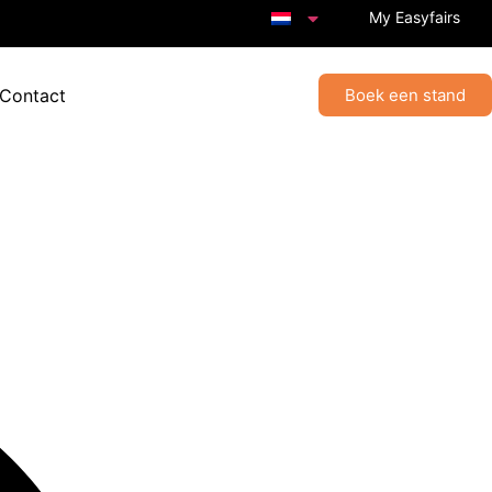
My Easyfairs
 Contact
Boek een stand