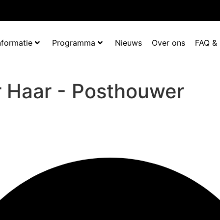
nformatie
Programma
Nieuws
Over ons
FAQ &
r Haar - Posthouwer