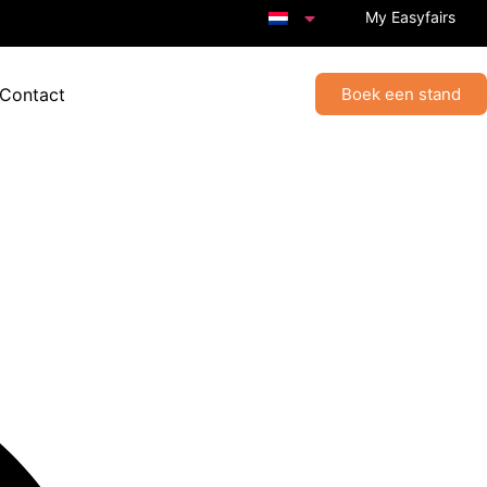
My Easyfairs
 Contact
Boek een stand