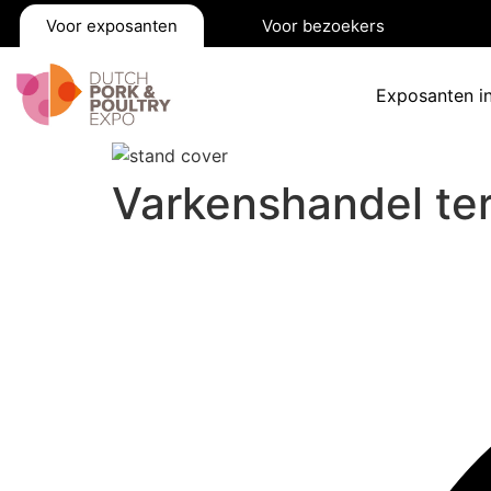
Voor exposanten
Voor bezoekers
Exposanten i
Varkenshandel te